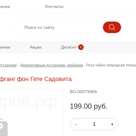
пании
Контакты
винки
Акции
Дисконт
устарники
Декоративные кустарники, хвойники
Роза чайно-гибридная Иога
фганг фон Гете Садовита
ВО-00079969
199.00 руб.
-
+