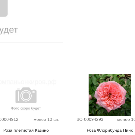
00004912
менее 10 шт.
ВО-00094293
менее 10
Роза плетистая Казино
Роза Флорибунда Пинк