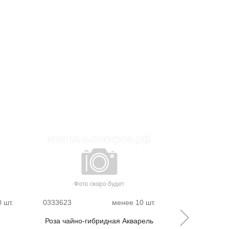
 шт.
0333623
менее 10 шт.
00-00004921
Роза чайно-гибридная Акварель
Роза фл