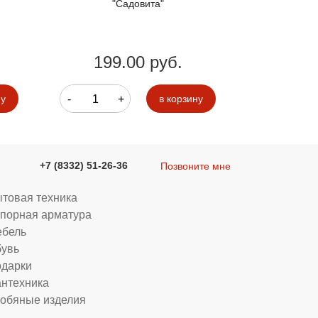
"Садовита"
Писсар
199.00 руб.
199
-
+
-
ну
в корзину
+7 (8332) 51-26-36
Позвоните мне
товая техника
порная арматура
бель
увь
дарки
нтехника
обяные изделия