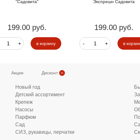
"Садовита"
Экспрешн Садовита
199.00 руб.
199.00 руб.
+
-
+
в корзину
в корзи
Акции
Дисконт
Новый год
Бы
Детский ассортимент
За
Крепеж
Ме
Насосы
Об
Парфюм
По
Сад
Са
СИЗ, рукавицы, перчатки
Ск