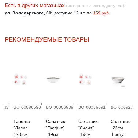
Есть в других магазинах
(интернет-заказ недоступен):
ул. Володарского, 60:
доступно 12 шт. по
159 руб.
РЕКОМЕНДУЕМЫЕ ТОВАРЫ
более
более
более
более
6583
ВО-00086590
ВО-00086586
ВО-00086591
ВО-00092726
10 шт.
10 шт.
10 шт.
10 шт.
Тарелка
Салатник
Салатник
Салатник
"Лилия"
"Графит"
"Лилия"
23см
19,5см
19см
19см
Lucky