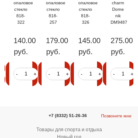
е
опаловое
опаловое
опаловое
charm
стекло
стекло
стекло
Dome
818-
818-
818-
nik
322
257
326
DM9487
0
140.00
179.00
145.00
275.00
руб.
руб.
руб.
руб.
в
в
в
в
+
-
+
-
+
-
+
-
+
корзину
корзину
корзину
корзину
+7 (8332) 51-26-36
Позвоните мне
Товары для спорта и отдыха
Новый год