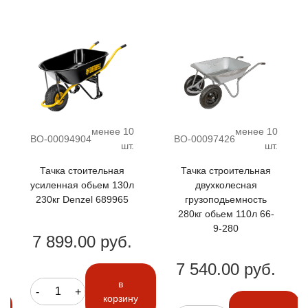
менее 10
менее 10
ВО-00094904
ВО-00097426
шт.
шт.
Тачка стоительная
Тачка строительная
усиленная обьем 130л
двухколесная
230кг Denzel 689965
грузоподьемность
280кг обьем 110л 66-
9-280
7 899.00 руб.
7 540.00 руб.
в
-
+
корзину