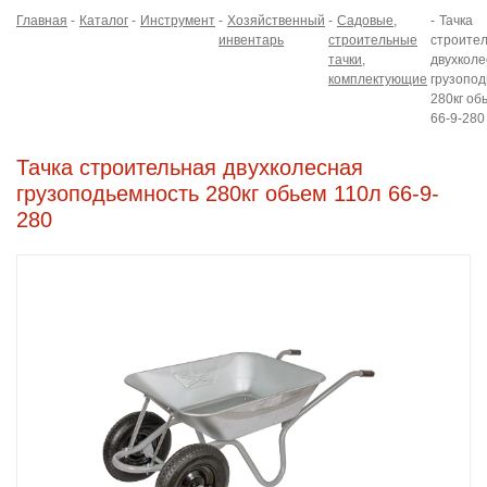
Главная
Каталог
Инструмент
Хозяйственный
Садовые,
Тачка
инвентарь
строительные
строите
тачки,
двухколе
комплектующие
грузопод
280кг об
66-9-280
Тачка строительная двухколесная
грузоподьемность 280кг обьем 110л 66-9-
280